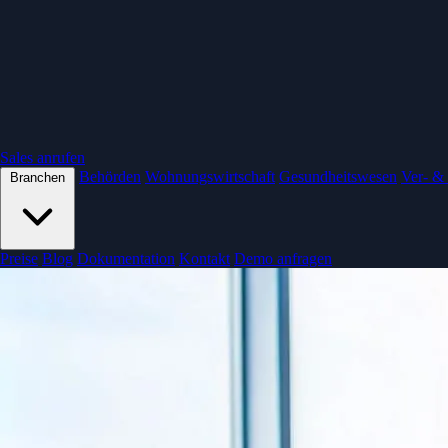
Sales anrufen
Behörden
Wohnungswirtschaft
Gesundheitswesen
Ver- &
Branchen
Preise
Blog
Dokumentation
Kontakt
Demo anfragen