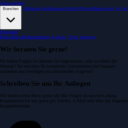
Sales anrufen
Behörden
Wohnungswirtschaft
Gesundheitswesen
Ver- &
Branchen
Entsorger
Preise
Blog
Dokumentation
Kontakt
Demo anfragen
Wir beraten Sie gerne!
Sie haben Fragen zu Quasaro im Allgemeinen, oder zu einem der
Module? Sie möchten Ihr komplettes Unternehmen mit Quasaro
ausstatten und benötigen ein individuelles Angebot?
Schreiben Sie uns Ihr Anliegen
Wir beantworten Ihnen gerne alle Ihre Fragen zu unserer Lösung.
Kontaktieren Sie uns gerne per Telefon, E-Mail oder über das folgende
Kontaktformular.