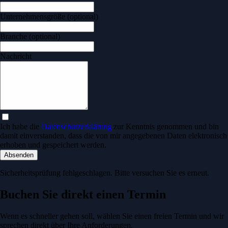
Unternehmensgröße
(optional)
Branche
(optional)
Nachricht
Ich habe die
Datenschutzerklärung
zur Kenntnis genommen und bin
damit einverstanden, dass die von mir angegebenen Daten elektronisch
erhoben und gespeichert werden.
Absenden
Sicherheitsprüfung fehlgeschlagen. Bitte versuchen Sie es erneut.
Buchen Sie direkt einen Termin
Wenn es schneller gehen soll, wählen Sie einen freien Termin und wir
sprechen direkt über Ihre Anforderungen.