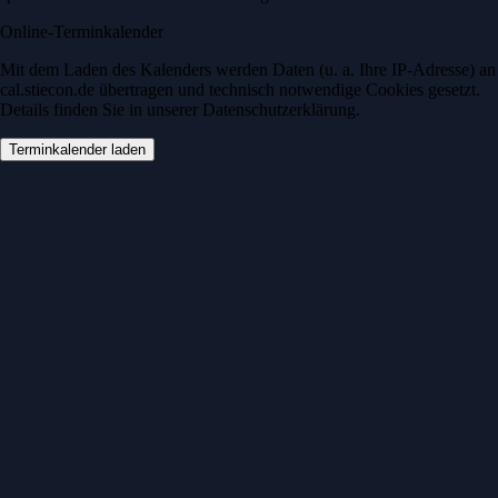
Online-Terminkalender
Mit dem Laden des Kalenders werden Daten (u. a. Ihre IP-Adresse) an
cal.stiecon.de übertragen und technisch notwendige Cookies gesetzt.
Details finden Sie in unserer Datenschutzerklärung.
Terminkalender laden