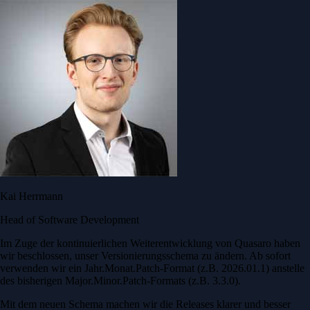
Kai Herrmann
Head of Software Development
Im Zuge der kontinuierlichen Weiterentwicklung von Quasaro haben
wir beschlossen, unser Versionierungsschema zu ändern. Ab sofort
verwenden wir ein Jahr.Monat.Patch-Format (z.B. 2026.01.1) anstelle
des bisherigen Major.Minor.Patch-Formats (z.B. 3.3.0).
Mit dem neuen Schema machen wir die Releases klarer und besser