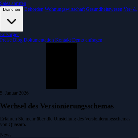
Sales anrufen
Behörden
Wohnungswirtschaft
Gesundheitswesen
Ver- &
Branchen
Entsorger
Preise
Blog
Dokumentation
Kontakt
Demo anfragen
5. Januar 2026
Wechsel des Versionierungsschemas
Erfahren Sie mehr über die Umstellung des Versionierungsschemas
von Quasaro.
News