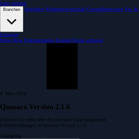
Sales anrufen
Behörden
Wohnungswirtschaft
Gesundheitswesen
Ver- &
Branchen
Entsorger
Preise
Blog
Dokumentation
Kontakt
Demo anfragen
8. März 2024
Quasaro Version 2.1.6
Erfahren Sie mehr über die neuesten Änderungen und
Fehlerbehebungen in Quasaro Version 2.1.6.
Changelog