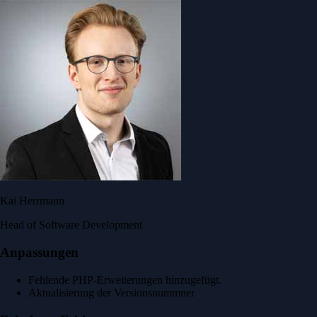
Kai Herrmann
Head of Software Development
Anpassungen
Fehlende PHP-Erweiterungen hinzugefügt.
Aktualisierung der Versionsnummner