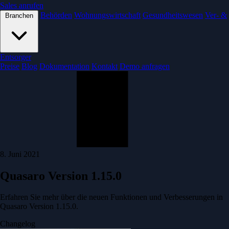
Sales anrufen
Behörden
Wohnungswirtschaft
Gesundheitswesen
Ver- &
Branchen
Entsorger
Preise
Blog
Dokumentation
Kontakt
Demo anfragen
8. Juni 2021
Quasaro Version 1.15.0
Erfahren Sie mehr über die neuen Funktionen und Verbesserungen in
Quasaro Version 1.15.0.
Changelog