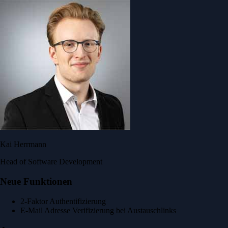
Kai Herrmann
Head of Software Development
Neue Funktionen
2-Faktor Authentifizierung
E-Mail Adresse Verifizierung bei Austauschlinks