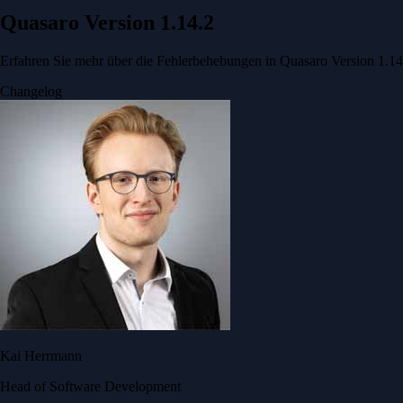
Quasaro Version 1.14.2
Erfahren Sie mehr über die Fehlerbehebungen in Quasaro Version 1.14
Changelog
Kai Herrmann
Head of Software Development