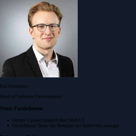
Kai Herrmann
Head of Software Development
Neue Funktionen
Ordner Upload möglich über Web UI
Einstellbarer Timer der Benutzer bei Inaktivität ausloggt