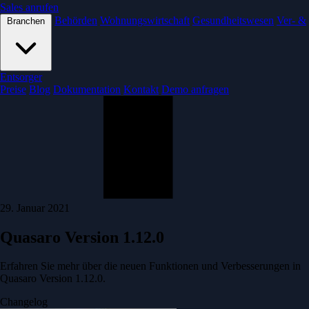
Sales anrufen
Behörden
Wohnungswirtschaft
Gesundheitswesen
Ver- &
Branchen
Entsorger
Preise
Blog
Dokumentation
Kontakt
Demo anfragen
29. Januar 2021
Quasaro Version 1.12.0
Erfahren Sie mehr über die neuen Funktionen und Verbesserungen in
Quasaro Version 1.12.0.
Changelog