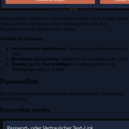
Austauschlinks können nur auf einzelne Dateien erstellt werden. Diese
Links können entweder über das Funktionsmenü oder über
Rechtsklick auf eine Datei erstellt werden.
Zusätzliche Optionen:
Herunterladen deaktivieren
: Verhindert das Herunterladen der
Datei
Bearbeiten deaktivieren
: Verhindert die Bearbeitung der Datei
Identität per E-Mail bestätigen
: Bestätigung über einen
Bestätigungscode per E-Mail
Passwortlink
Mit Quasaro können auch Passwörter oder vertrauliche Texte sicher
geteilt werden.
Passwortlink erstellen