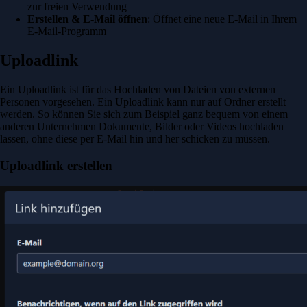
zur freien Verwendung
Erstellen & E-Mail öffnen
: Öffnet eine neue E-Mail in Ihrem
E-Mail-Programm
Uploadlink
Ein Uploadlink ist für das Hochladen von Dateien von externen
Personen vorgesehen. Ein Uploadlink kann nur auf Ordner erstellt
werden. So können Sie sich zum Beispiel ganz bequem von einem
anderen Unternehmen Dokumente, Bilder oder Videos hochladen
lassen, ohne diese per E-Mail hin und her schicken zu müssen.
Uploadlink erstellen