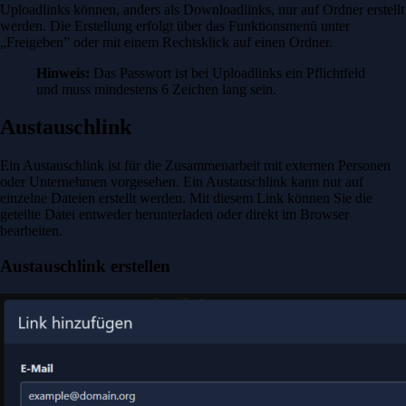
Uploadlinks können, anders als Downloadlinks, nur auf Ordner erstellt
werden. Die Erstellung erfolgt über das Funktionsmenü unter
„Freigeben” oder mit einem Rechtsklick auf einen Ordner.
Hinweis:
Das Passwort ist bei Uploadlinks ein Pflichtfeld
und muss mindestens 6 Zeichen lang sein.
Austauschlink
Ein Austauschlink ist für die Zusammenarbeit mit externen Personen
oder Unternehmen vorgesehen. Ein Austauschlink kann nur auf
einzelne Dateien erstellt werden. Mit diesem Link können Sie die
geteilte Datei entweder herunterladen oder direkt im Browser
bearbeiten.
Austauschlink erstellen