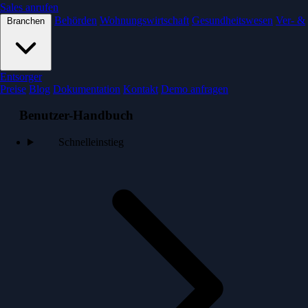
Sales anrufen
Behörden
Wohnungswirtschaft
Gesundheitswesen
Ver- &
Branchen
Entsorger
Preise
Blog
Dokumentation
Kontakt
Demo anfragen
Benutzer-Handbuch
Schnelleinstieg