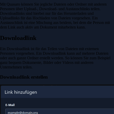
Mit Quasaro können Sie jegliche Dateien oder Ordner mit anderen
Personen über Upload-, Download- und Austauschlinks teilen.
Downloadlinks sind hierbei nur für das Herunterladen und
Uploadlinks für das Hochladen von Dateien vorgesehen. Ein
Austauschlink ist eine Mischung aus beidem, bei dem die Person mit
dem Link auch aktiv am Dokument mitarbeiten kann.
Downloadlink
Ein Downloadlink ist für das Teilen von Dateien mit externen
Personen vorgesehen. Ein Downloadlink kann auf mehrere Dateien
oder auch ganze Ordner erstellt werden. So können Sie zum Beispiel
ganz bequem Dokumente, Bilder oder Videos mit anderen
Unternehmen teilen.
Downloadlink erstellen