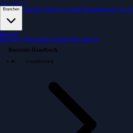
Sales anrufen
Behörden
Wohnungswirtschaft
Gesundheitswesen
Ver- &
Branchen
Entsorger
Preise
Blog
Dokumentation
Kontakt
Demo anfragen
Benutzer-Handbuch
Schnelleinstieg