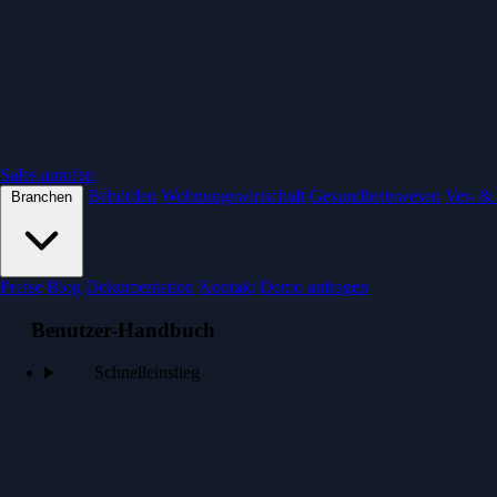
Sales anrufen
Behörden
Wohnungswirtschaft
Gesundheitswesen
Ver- &
Branchen
Preise
Blog
Dokumentation
Kontakt
Demo anfragen
Benutzer-Handbuch
Schnelleinstieg