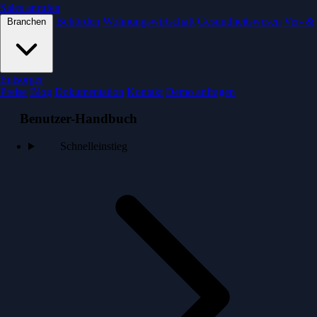
Sales anrufen
Behörden
Wohnungswirtschaft
Gesundheitswesen
Ver- &
Branchen
Entsorger
Preise
Blog
Dokumentation
Kontakt
Demo anfragen
Benutzer-Handbuch
Schnelleinstieg