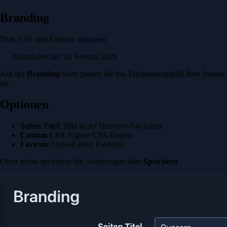
Branding
Titel, CSS und Favicon anpassen
Aktualisiert am 10. Februar 2026
Auf der
Branding
-Seite passen Sie das Erscheinungsbild Ihrer Instanz
an.
Optionen
Seiten Titel
: Titel in der Browser-Tab-Leiste
Custom CSS
: Eigene CSS-Regeln
Favicon
: Upload eines Favicons
Oben rechts speichern Sie Änderungen über
Speichern
.